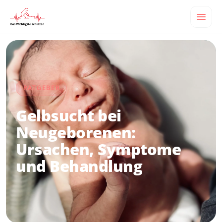
RATGEBER
Gelbsucht bei
Neugeborenen:
Ursachen, Symptome
und Behandlung