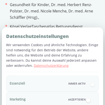
Gesundheit für Kinder, Dr. med. Herbert Renz-
Polster, Dr. med. Nicole Menche, Dr. med. Arne
Schäffler (Hrsg).,
Kösel VerlagTaschenatlas Rettungsdienst,
Böhmer/Schneider/Wolcke (Hrsg), 10. Auflage
Datenschutzeinstellungen
Wir weisen darauf hin, dass der Blogbeitrag lediglich
Wir verwenden Cookies und ähnliche Technologien. Einige
der allgemeinen Information dient und keinen
sind notwendig für den Betrieb der Website, andere
ärztlichen Rat und keinen Therapievorschlag für den
helfen uns, die Website und deine Erfahrung zu
konkreten Einzelfall ersetzt. Der Blogbeitrag ersetzt
verbessern. Du kannst deine Auswahl jederzeit anpassen
oder widerrufen.
Datenschutzerklärung
weder eine ärztliche Diagnose, medizinische Beratung
oder Behandlung.
Bei Beschwerden und Symptomen empfehlen wir,
Essenziell
IMMER AKTIV
Ihren Hausarzt, Facharzt bzw. Kinderarzt zu
kontaktieren oder wählen den Notruf 112.
Marketing
AKZEPTIEREN