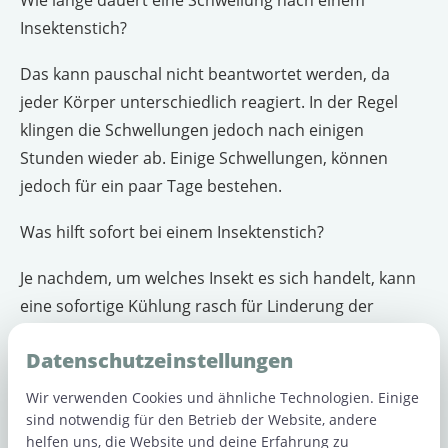
Insektenstich?
Das kann pauschal nicht beantwortet werden, da
jeder Körper unterschiedlich reagiert. In der Regel
klingen die Schwellungen jedoch nach einigen
Stunden wieder ab. Einige Schwellungen, können
jedoch für ein paar Tage bestehen.
Was hilft sofort bei einem Insektenstich?
Je nachdem, um welches Insekt es sich handelt, kann
eine sofortige Kühlung rasch für Linderung der
Beschwerden sorgen.
Datenschutzeinstellungen
Wir weisen darauf hin, dass der Blogbeitrag lediglich
Wir verwenden Cookies und ähnliche Technologien. Einige
der allgemeinen Information dient und keinen
sind notwendig für den Betrieb der Website, andere
ärztlichen Rat und keinen Therapievorschlag für den
helfen uns, die Website und deine Erfahrung zu