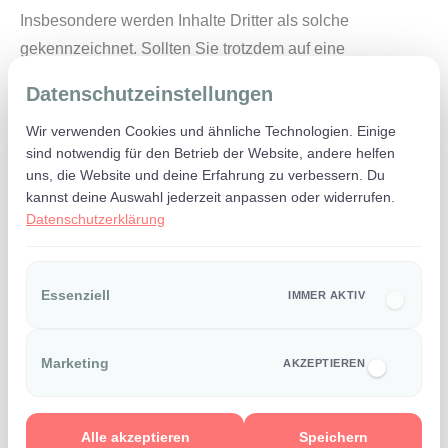
Insbesondere werden Inhalte Dritter als solche
gekennzeichnet. Sollten Sie trotzdem auf eine
Urheberrechtsverletzung aufmerksam werden, bitten wir
Datenschutzeinstellungen
um einen entsprechenden Hinweis. Bei Bekanntwerden
Wir verwenden Cookies und ähnliche Technologien. Einige
von Rechtsverletzungen werden wir derartige Inhalte
sind notwendig für den Betrieb der Website, andere helfen
umgehend entfernen.
uns, die Website und deine Erfahrung zu verbessern. Du
kannst deine Auswahl jederzeit anpassen oder widerrufen.
Datenschutzerklärung
Streitschlichtung
Die Europäische Kommission stellt eine Plattform zur
Essenziell
IMMER AKTIV
Online-Streitbeilegung (OS) bereit:
http://ec.europa.eu/consumers/odr
. Unsere E-Mail-
Adresse finden Sie oben im Impressum. Wir sind nicht
Marketing
AKZEPTIEREN
bereit oder verpflichtet, an Streitbeilegungsverfahren vor
einer Verbraucherschlichtungsstelle teilzunehmen.
Alle akzeptieren
Speichern