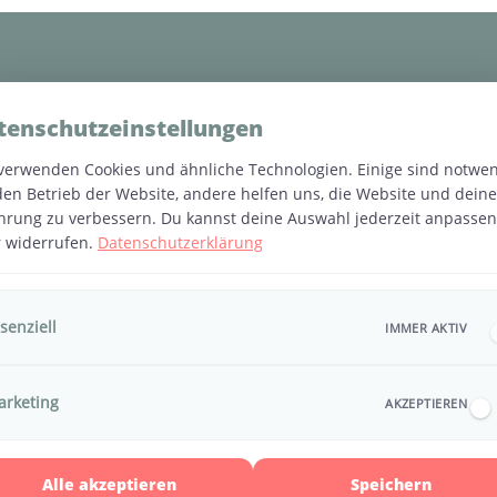
(FAQ)
tenschutzeinstellungen
verwenden Cookies und ähnliche Technologien. Einige sind notwe
den Betrieb der Website, andere helfen uns, die Website und deine
hrung zu verbessern. Du kannst deine Auswahl jederzeit anpassen
rt der Erste Hilfe Kurs am Baby & Kind?
 widerrufen.
Datenschutzerklärung
. 4 Stunden und beinhaltet Theorie, Praxis und Raum für deine pe
 Baby mitbringen?
senziell
IMMER AKTIV
ich. Stillende Babys dürfen gerne mitgebracht werden – wir gestal
nehmen?
 und entspannt.
arketing
AKZEPTIEREN
ich an werdende Eltern ab dem 6. Schwangerschaftsmonat, Eltern
mich an?
ßeltern und Betreuungspersonen.
Alle akzeptieren
Speichern