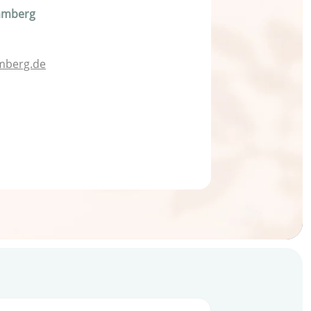
amberg
berg.de