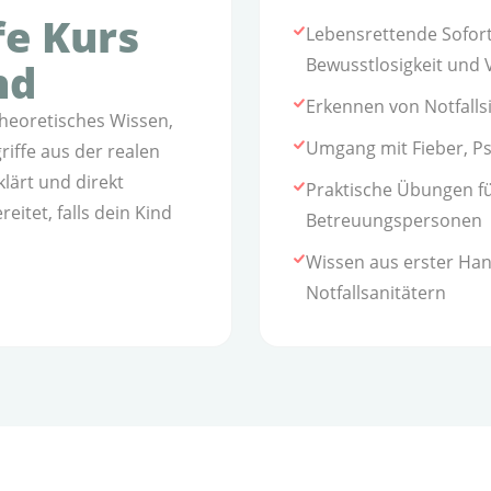
fe Kurs
Lebensrettende Sofor
Bewusstlosigkeit und 
nd
Erkennen von Notfalls
theoretisches Wissen,
Umgang mit Fieber, P
iffe aus der realen
klärt und direkt
Praktische Übungen fü
eitet, falls dein Kind
Betreuungspersonen
Wissen aus erster Han
Notfallsanitätern