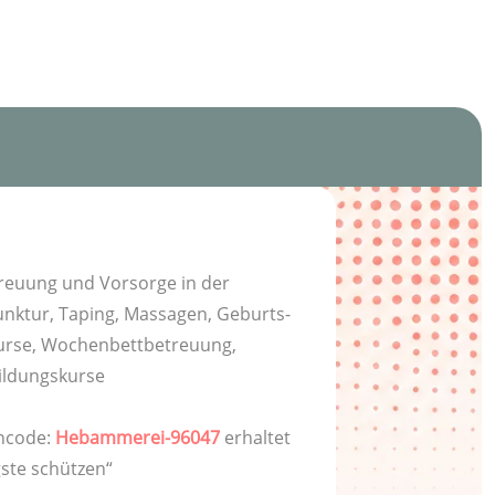
reuung und Vorsorge in der
nktur, Taping, Massagen, Geburts-
kurse, Wochenbettbetreuung,
ildungskurse
ncode:
Hebammerei-96047
erhaltet
gste schützen“