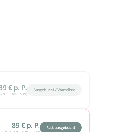
89 € p. P.
Ausgebucht / Warteliste
lakat + Kurs-Cloud)
89 € p. P.
Fast ausgebucht
(inkl. Plakat + Kurs-Cloud)