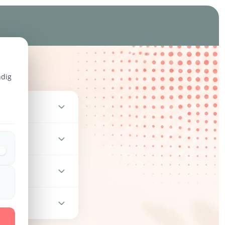
ndig
rsönlichen Fragen.
ten den Kurs
 von Babys und