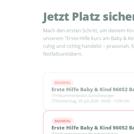
Jetzt Platz siche
Mach den ersten Schritt, um deinem Kind
unserem "Erste-Hilfe Kurs am Baby & Kind
ruhig und richtig handelst – praxisnah, 
Notfallsanitätern.
BAMBERG
Erste Hilfe Baby & Kind 96052 
Hebammenpraxis Gutschwanger
Donnerstag, 30. Juli 2026 · 09:00 - 13:00 Uhr
BAMBERG
Erste Hilfe Baby & Kind 96052 
Hebammenpraxis Wundergärtchen