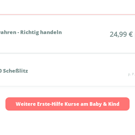
ahren - Richtig handeln
24,99 € 
0 Scheßlitz
p. P
Weitere Erste-Hilfe Kurse am Baby & Kind