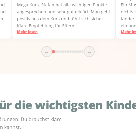
nd.
Mega Kurs. Stefan hat alle wichtigen Punkte
Ein Mus
und
angesprochen und sehr gut erklärt. Man geht
nichts
em
positiv aus dem Kurs und fühlt sich sicher.
Kinder 
Klare Empfehlung für Eltern.
ein un
Mehr lesen
Mehr le
für off
←
→
für die wichtigsten Kind
lärungen. Du brauchst klare
en kannst.