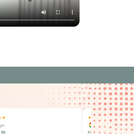
★★
★★★★★
gle
Google
 98
Frank Pfister