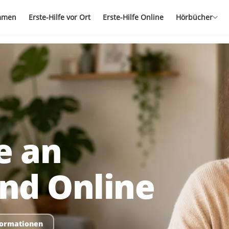
mmen
Erste-Hilfe vor Ort
Erste-Hilfe Online
Hörbücher
e an
nd Online
formationen