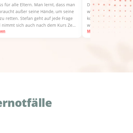
s für alle Eltern. Man lernt, dass man
Der Kurs ist sein Geld 
 braucht außer seine Hände, um seine
wichtige Dinge, die vo
zu retten. Stefan geht auf jede Frage
kompetenten Kursleiter
d nimmt sich auch nach dem Kurs Zeit
werden.
sen
Mehr lesen
ene Fragen.
ernotfälle