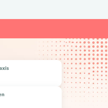
raxis
en