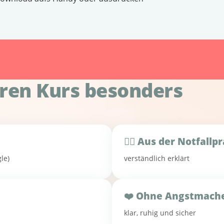
ren Kurs besonders
👨‍⚕️ Aus der Notfallp
le)
verständlich erklärt
❤️ Ohne Angstmach
klar, ruhig und sicher