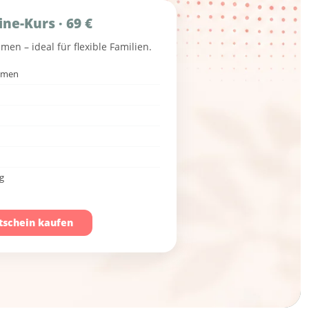
ine-Kurs · 69 €
n – ideal für flexible Familien.
hmen
ig
tschein kaufen