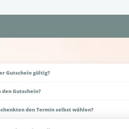
er Gutschein gültig?
 Jahre ab Kaufdatum gültig.
h den Gutschein?
rekt nach dem Kauf per E-Mail und kannst ihn ausdrucken oder dig
schenkten den Termin selbst wählen?
n später passend ausgewählt werden.
ere Gutscheine kaufen?