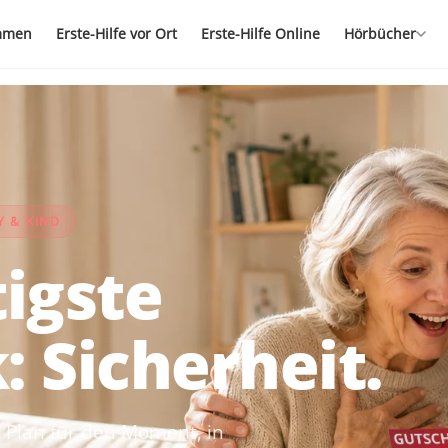
mmen
Erste-Hilfe vor Ort
Erste-Hilfe Online
Hörbücher
Y & KIND
igste
 Sicherheit.
 Plan für den Moment, in