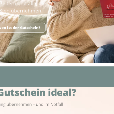
ßeltern und alle, die
r Kind übernehmen.
wen ist der Gutschein?
Gutschein ideal?
ung übernehmen – und im Notfall