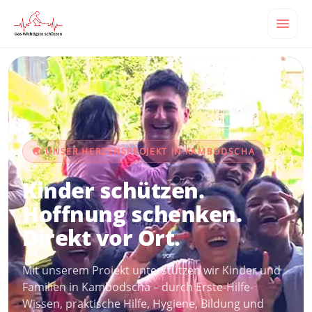
🌏 UNSER HERZENSPROJEKT IN KAMBODSCHA
Kinder schützen.
Hoffnung schenken.
Direkt vor Ort.
Mit unserem Projekt unterstützen wir Kinder und
Familien in Kambodscha – durch Erste-Hilfe-
Wissen, praktische Hilfe, Hygiene, Bildung und