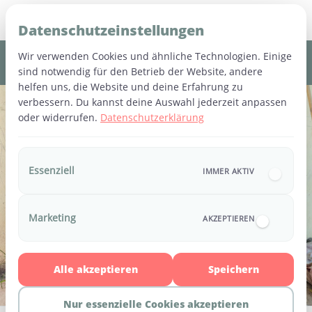
Datenschutzeinstellungen
Wir verwenden Cookies und ähnliche Technologien. Einige
sind notwendig für den Betrieb der Website, andere
helfen uns, die Website und deine Erfahrung zu
Danke, dass du hinschaust.
verbessern. Du kannst deine Auswahl jederzeit anpassen
oder widerrufen.
Datenschutzerklärung
Ob durch eine Spende, ein Gebet, eine Nachricht oder
das Teilen dieses Projekts: Du hilfst mit, dass Kinder
in Kambodscha gesehen, unterstützt und geschützt
Essenziell
IMMER AKTIV
werden.
Marketing
AKZEPTIEREN
💛 Projekt unterstützen
📸 Einblicke auf Instagram
Alle akzeptieren
Speichern
Nur essenzielle Cookies akzeptieren