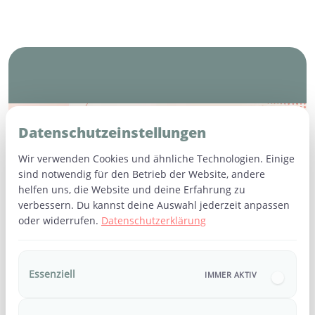
Häufige Fragen (FAQ)
Datenschutzeinstellungen
Wir verwenden Cookies und ähnliche Technologien. Einige
sind notwendig für den Betrieb der Website, andere
Wie lange dauert der Erste Hilfe Kurs am
helfen uns, die Website und deine Erfahrung zu
Baby & Kind?
verbessern. Du kannst deine Auswahl jederzeit anpassen
oder widerrufen.
Datenschutzerklärung
Der Kurs dauert ca. 4 Stunden und beinhaltet
Kann ich mein Baby mitbringen?
Theorie, Praxis und Raum für deine persönlichen
Fragen.
Ja, selbstverständlich. Stillende Babys dürfen
Essenziell
IMMER AKTIV
Wer kann teilnehmen?
gerne mitgebracht werden – wir gestalten den
Kurs familienfreundlich und entspannt.
Der Kurs richtet sich an werdende Eltern ab dem