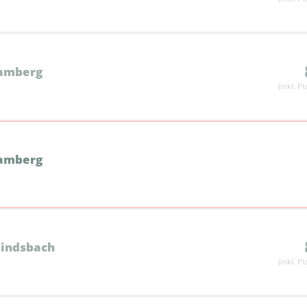
Bamberg
(inkl. P
Bamberg
Windsbach
(inkl. P