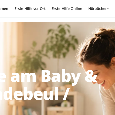
mmen
Erste-Hilfe vor Ort
Erste-Hilfe Online
Hörbücher
fe am Baby &
adebeul /