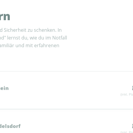
rn
 Sicherheit zu schenken. In
" lernst du, wie du im Notfall
familiär und mit erfahrenen
tein
(inkl. P
delsdorf
(inkl. P