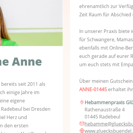
ehrenamtlich zur Verfü
Zeit Raum für Abschied 
In unserer Praxis biete
für Schwangere, Mamas 
ebenfalls mit Online-Be
euch gerade auf eurer Re
e Anne
um euch stets mit Empa
Über meinen Gutschei
bereits seit 2011 als
ANNE-01445
erhaltet ih
h einige Jahre im
meine eigene
Hebammenpraxis Glü
 Radebeul bei Dresden
Rathenaustraße 4
01445 Radebeul
viel Herz und
hebamme@gluecksbu
n den ersten
www.gluecksbuendel