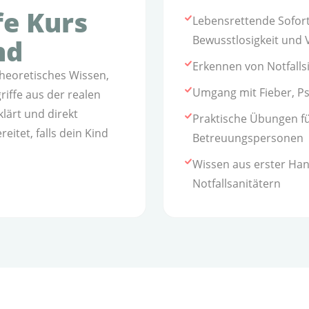
fe Kurs
Lebensrettende Sofor
Bewusstlosigkeit und 
nd
Erkennen von Notfalls
theoretisches Wissen,
Umgang mit Fieber, P
iffe aus der realen
klärt und direkt
Praktische Übungen fü
eitet, falls dein Kind
Betreuungspersonen
Wissen aus erster Han
Notfallsanitätern