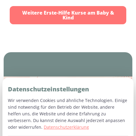
Weitere Erste-Hilfe Kurse am Baby &
Kind
Häufige Fragen (FAQ)
Datenschutzeinstellungen
Wir verwenden Cookies und ähnliche Technologien. Einige
sind notwendig für den Betrieb der Website, andere
Wie lange dauert der Erste Hilfe Kurs am
helfen uns, die Website und deine Erfahrung zu
Baby & Kind?
verbessern. Du kannst deine Auswahl jederzeit anpassen
oder widerrufen.
Datenschutzerklärung
Der Kurs dauert ca. 4 Stunden und beinhaltet
Kann ich mein Baby mitbringen?