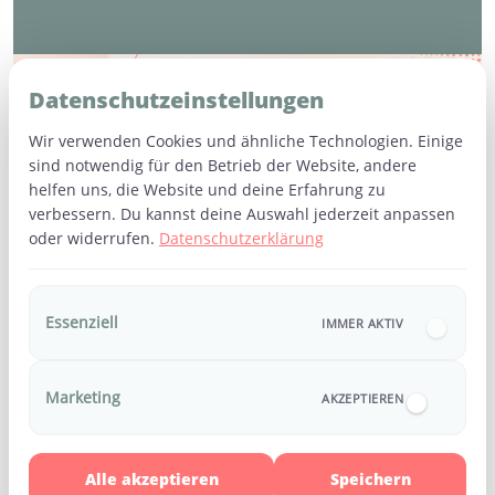
Häufige Fragen (FAQ)
Datenschutzeinstellungen
Wir verwenden Cookies und ähnliche Technologien. Einige
sind notwendig für den Betrieb der Website, andere
Wie lange dauert der Erste Hilfe Kurs am
helfen uns, die Website und deine Erfahrung zu
Baby & Kind?
verbessern. Du kannst deine Auswahl jederzeit anpassen
oder widerrufen.
Datenschutzerklärung
Der Kurs dauert ca. 4 Stunden und beinhaltet
Kann ich mein Baby mitbringen?
Theorie, Praxis und Raum für deine persönlichen
Fragen.
Ja, selbstverständlich. Stillende Babys dürfen
Essenziell
IMMER AKTIV
Wer kann teilnehmen?
gerne mitgebracht werden – wir gestalten den
Kurs familienfreundlich und entspannt.
Der Kurs richtet sich an werdende Eltern ab dem
Marketing
AKZEPTIEREN
Wie melde ich mich an?
6. Schwangerschaftsmonat, Eltern von Babys und
Kleinkindern, Großeltern und
Die Anmeldung für den Erste Hilfe Kurs am Baby
Betreuungspersonen.
Alle akzeptieren
Speichern
& Kind in Unterhaching bei München, erfolgt