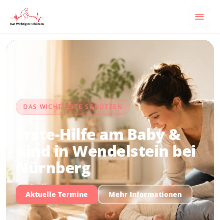
DAS WICHTIGSTE SCHÜTZEN
Erste-Hilfe am Baby &
Kind in Wendelstein bei
Nürnberg
Aktuelle Termine
Mehr Informationen