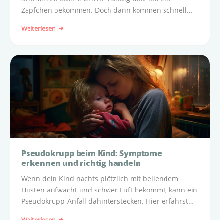
Zäpfchen bekommen. Doch dann kommen schnell
Fragen auf.
Weiterlesen
Pseudokrupp beim Kind: Symptome
erkennen und richtig handeln
Wenn dein Kind nachts plötzlich mit bellendem
Husten aufwacht und schwer Luft bekommt, kann ein
Pseudokrupp-Anfall dahinterstecken. Hier erfährst
du, woran du ihn erkennst und welche Maßnahmen
Weiterlesen