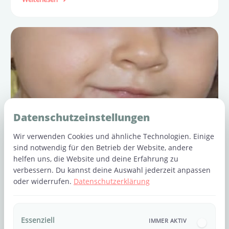
Eltern sofort helfen können.
Datenschutzeinstellungen
Wir verwenden Cookies und ähnliche Technologien. Einige
sind notwendig für den Betrieb der Website, andere
helfen uns, die Website und deine Erfahrung zu
verbessern. Du kannst deine Auswahl jederzeit anpassen
Hand-Fuß-Mund-Krankheit beim Kind: Was
oder widerrufen.
Datenschutzerklärung
Eltern wissen sollten
Plötzlich hat dein Kind Fieber. Dann kommen kleine
Bläschen im Mund dazu. Vielleicht siehst du einen
Essenziell
IMMER AKTIV
Ausschlag an Händen, Füßen oder im Windelbereich.